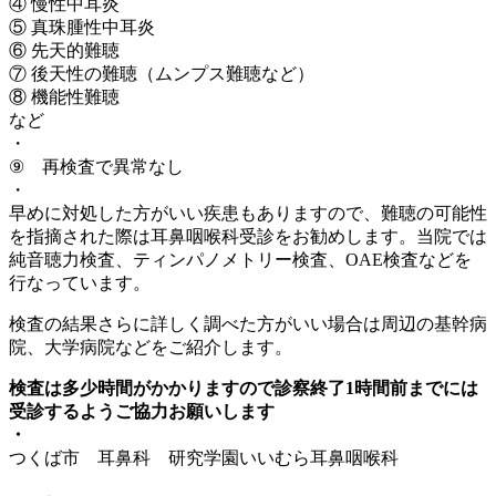
④ 慢性中耳炎
⑤ 真珠腫性中耳炎
⑥ 先天的難聴
⑦ 後天性の難聴（ムンプス難聴など）
⑧ 機能性難聴
など
・
⑨ 再検査で異常なし
・
早めに対処した方がいい疾患もありますので、難聴の可能性
を指摘された際は耳鼻咽喉科受診をお勧めします。当院では
純音聴力検査、ティンパノメトリー検査、OAE検査などを
行なっています。
検査の結果さらに詳しく調べた方がいい場合は周辺の基幹病
院、大学病院などをご紹介します。
検査は多少時間がかかりますので診察終了1時間前までには
受診するようご協力お願いします
・
つくば市 耳鼻科 研究学園いいむら耳鼻咽喉科