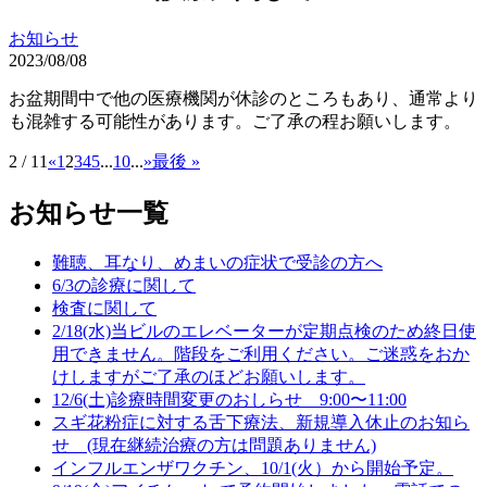
お知らせ
2023/08/08
お盆期間中で他の医療機関が休診のところもあり、通常より
も混雑する可能性があります。ご了承の程お願いします。
2 / 11
«
1
2
3
4
5
...
10
...
»
最後 »
お知らせ一覧
難聴、耳なり、めまいの症状で受診の方へ
6/3の診療に関して
検査に関して
2/18(水)当ビルのエレベーターが定期点検のため終日使
用できません。階段をご利用ください。ご迷惑をおか
けしますがご了承のほどお願いします。
12/6(土)診療時間変更のおしらせ 9:00〜11:00
スギ花粉症に対する舌下療法、新規導入休止のお知ら
せ (現在継続治療の方は問題ありません)
インフルエンザワクチン、10/1(火）から開始予定。