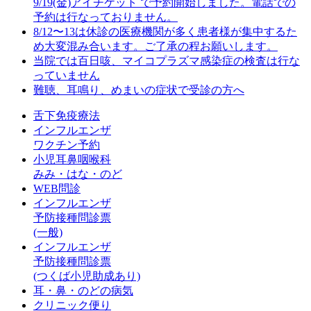
9/19(金)アイチケット で予約開始しました。電話での
予約は行なっておりません。
8/12〜13は休診の医療機関が多く患者様が集中するた
め大変混み合います。ご了承の程お願いします。
当院では百日咳、マイコプラズマ感染症の検査は行な
っていません
難聴、耳鳴り、めまいの症状で受診の方へ
舌下免疫療法
インフルエンザ
ワクチン予約
小児耳鼻咽喉科
みみ・はな・のど
WEB問診
インフルエンザ
予防接種問診票
(一般)
インフルエンザ
予防接種問診票
(つくば小児助成あり)
耳・鼻・のどの病気
クリニック便り