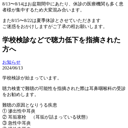
8/13〜8/14はお盆期間中にあたり、休診の医療機関も多く患
者様が集中するため大変混み合います。
また8/15〜8/22は夏季休診とさせていただきます
ご迷惑をおかけしますがご了承の程お願いします。
学校検診などで聴力低下を指摘された
方へ
お知らせ
2024/06/13
学校検診が始まっています。
聴力検査で難聴の可能性を指摘された際は耳鼻咽喉科の受診
をお勧めします。
難聴の原因となりうる疾患
① 滲出性中耳炎
② 耳垢塞栓 （耳垢が詰まっている状態）
③ 急性中耳炎