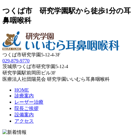
つくば市 研究学園駅から徒歩1分の耳
鼻咽喉科
つくば市研究学園5‐12‐4-3F
029‐879‐9770
茨城県つくば市研究学園5‐12‐4
研究学園駅前岡田ビル3F
医療法人社団陽晃会 研究学園いいむら耳鼻咽喉科
HOME
診療案内
レーザー治療
院長ご挨拶
設備案内
アクセス