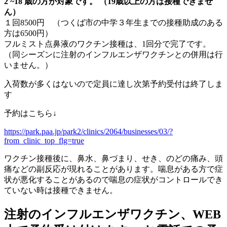
2 ~18 歳の方が対象です。 （19歳以上の方は接種できませ
ん）
１回8500円 （つくば市の中学３年生までの接種助成のある
方は6500円）
フルミスト点鼻液のワクチン接種は、1回分で完了です。
（同シーズンに注射のインフルエンザワクチンとの併用は行
いません。）
入荷数が多くはないので定員に達し次第予約受付は終了しま
す
予約はこちら↓
https://park.paa.jp/park2/clinics/2064/businesses/03/?
from_clinic_top_flg=true
ワクチン接種後に、鼻水、鼻づまり、せき、のどの痛み、頭
痛などの副反応が現れることがあります。喘息がある方で症
状が悪化することがあるので喘息の症状がコントロールでき
ていない時は接種できません。
注射のインフルエンザワクチン、WEB