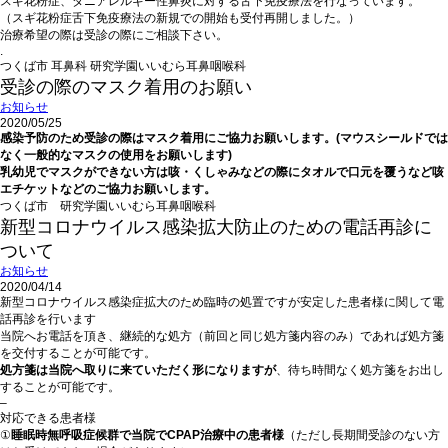
スギ花粉症、ダニアレルギー性鼻炎に対する舌下免疫療法を行なっています。
（スギ花粉症舌下免疫療法の新規での開始も受付再開しました。）
治療希望の際は受診の際にご相談下さい。
.
つくば市 耳鼻科 研究学園いいむら耳鼻咽喉科
受診の際のマスク着用のお願い
お知らせ
2020/05/25
感染予防のため受診の際はマスク着用にご協力お願いします。(マウスシールドでは
なく一般的なマスクの使用をお願いします)
乳幼児でマスクができない方は咳・くしゃみなどの際にタオルで口元を覆うなど咳
エチケットなどのご協力お願いします。
つくば市 研究学園いいむら耳鼻咽喉科
新型コロナウイルス感染拡大防止のための電話再診に
ついて
お知らせ
2020/04/14
新型コロナウイルス感染症拡大のため臨時の処置ですが安定した患者様に関して電
話再診を行います
当院へお電話を頂き、継続的な処方（前回と同じ処方箋内容のみ）であれば処方箋
を交付することが可能です。
処方箋は当院へ取りに来ていただく形になりますが
、待ち時間なく処方箋をお出し
することが可能です。
–
対応できる患者様
①
睡眠時無呼吸症候群で当院でCPAP治療中の患者様
（ただし長期間受診のない方