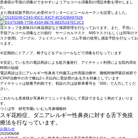
患者様が手指の消毒ができやすいようアルコール消毒剤の増設本数を増やしまし
た。
また飛沫拡散予防のため受付カウンターにビニールカーテンを設置しました。
③スタッフ全員毎日の体温測定など体調管理を行なっております。また、手洗い、
手指アルコール消毒などの励行 サージカルマスク、N95マスク(もしくは同等のマ
スク使用)、ゴーグル、フェイスシールド、ゴム手袋の使用し感染予防を行なってお
ります。
.
④定期的にドアノブ、椅子などをアルコールなどで消毒を行なっています
.
⑤安定している方の電話再診による処方箋発行、アイチケット利用による院内滞在
時間の短縮
電話再診は主にアレルギー性鼻炎で内服又は外用薬治療中、睡眠時無呼吸症候群で
CPAP治療中の方で概ね2ヶ月以内に受診歴のある方を対象としています
アイチケットは順番予約制です。初診の方は診察券番号を「000」で入力してくだ
さい。
.
これからも患者様が耳鼻科クリニックを安心して受診できるよう努めてまいりま
す。
つくば市 研究学園いいむら耳鼻咽喉科
スギ花粉症、ダニアレルギー性鼻炎に対する舌下免疫
療法を行なっています。
お知らせ
2020/06/08