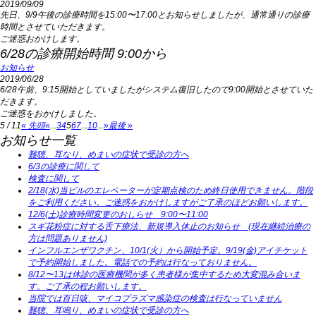
2019/09/09
先日、9/9午後の診療時間を15:00〜17:00とお知らせしましたが、通常通りの診療
時間とさせていただきます。
ご迷惑おかけします。
6/28の診療開始時間 9:00から
お知らせ
2019/06/28
6/28午前、9:15開始としていましたがシステム復旧したので9:00開始とさせていた
だきます。
ご迷惑をおかけしました。
5 / 11
« 先頭
«
...
3
4
5
6
7
...
10
...
»
最後 »
お知らせ一覧
難聴、耳なり、めまいの症状で受診の方へ
6/3の診療に関して
検査に関して
2/18(水)当ビルのエレベーターが定期点検のため終日使用できません。階段
をご利用ください。ご迷惑をおかけしますがご了承のほどお願いします。
12/6(土)診療時間変更のおしらせ 9:00〜11:00
スギ花粉症に対する舌下療法、新規導入休止のお知らせ (現在継続治療の
方は問題ありません)
インフルエンザワクチン、10/1(火）から開始予定。9/19(金)アイチケット
で予約開始しました。電話での予約は行なっておりません。
8/12〜13は休診の医療機関が多く患者様が集中するため大変混み合いま
す。ご了承の程お願いします。
当院では百日咳、マイコプラズマ感染症の検査は行なっていません
難聴、耳鳴り、めまいの症状で受診の方へ