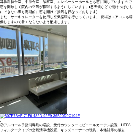
耳鼻科待合室、中待合室、診察室、エレベーターホールとも窓に面していますので
窓を開放して院内の空気が循環するようにしています。(悪天候などで開けっぱなし
にできない際も定期的に窓を開けて換気を行なっております)
また、サーキュレーターを使用し空気循環を行なっています。 夏場はエアコンも稼
働しますので暑くならないよう配慮します。
.
②アルコール手指消毒剤の増設、受付カウンターにビニールカーテン設置 HEPA
フィルタータイプの空気清浄機設置、キッズコーナーの玩具、本雑誌等の撤去