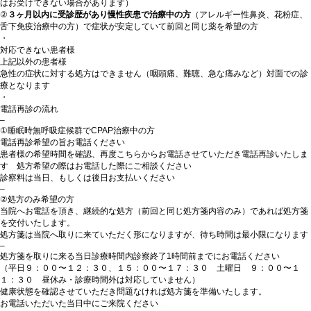
はお受けできない場合があります）
②
３ヶ月以内に受診歴があり慢性疾患で治療中の方
（アレルギー性鼻炎、花粉症、
舌下免疫治療中の方）で症状が安定していて前回と同じ薬を希望の方
・
対応できない患者様
上記以外の患者様
急性の症状に対する処方はできません（咽頭痛、難聴、急な痛みなど）対面での診
療となります
・
電話再診の流れ
–
①睡眠時無呼吸症候群でCPAP治療中の方
電話再診希望の旨お電話ください
患者様の希望時間を確認、再度こちらからお電話させていただき電話再診いたしま
す 処方希望の際はお電話した際にご相談ください
診察料は当日、もしくは後日お支払いください
–
②処方のみ希望の方
当院へお電話を頂き、継続的な処方（前回と同じ処方箋内容のみ）であれば処方箋
を交付いたします。
処方箋は当院へ取りに来ていただく形になりますが、待ち時間は最小限になります
–
処方箋を取りに来る当日診療時間内診察終了1時間前までにお電話ください
（平日９：００〜１２：３０、１５：００〜１７：３０ 土曜日 ９：００〜１
１：３０ 昼休み・診療時間外は対応していません）
健康状態を確認させていただき問題なければ処方箋を準備いたします。
お電話いただいた当日中にご来院ください