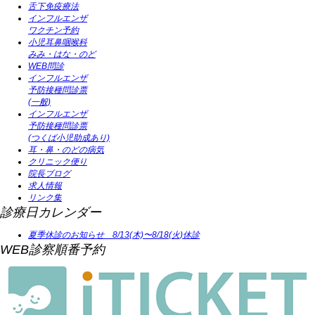
舌下免疫療法
インフルエンザ
ワクチン予約
小児耳鼻咽喉科
みみ・はな・のど
WEB問診
インフルエンザ
予防接種問診票
(一般)
インフルエンザ
予防接種問診票
(つくば小児助成あり)
耳・鼻・のどの病気
クリニック便り
院長ブログ
求人情報
リンク集
診療日カレンダー
夏季休診のお知らせ 8/13(木)〜8/18(火)休診
WEB診察順番予約