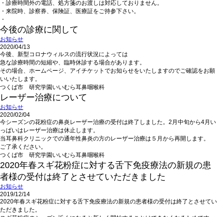
・診療時間外の電話、処方箋のお渡しは対応しておりません。
・来院時、診察券、保険証、医療証をご持参下さい。
・
今後の診療に関して
お知らせ
2020/04/13
今後、新型コロナウィルスの流行状況によっては
急な診療時間の短縮や、臨時休診する場合があります。
その場合、ホームページ、アイチケットでお知らせをいたしますのでご確認をお願
いいたします。
つくば市 研究学園いいむら耳鼻咽喉科
レーザー治療について
お知らせ
2020/02/04
今シーズンの花粉症の鼻炎レーザー治療の受付は終了しました。2月中旬から4月い
っぱいはレーザー治療は休止します。
当耳鼻科クリニックでの通年性鼻炎の方のレーザー治療は５月から再開します。
ご了承ください。
つくば市 研究学園いいむら耳鼻咽喉科
2020年春スギ花粉症に対する舌下免疫療法の新規の患
者様の受付は終了とさせていただきました
お知らせ
2019/12/14
2020年春スギ花粉症に対する舌下免疫療法の新規の患者様の受付は終了とさせてい
ただきました。