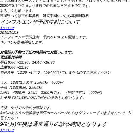
スギ花粉症のシーズン近くになると新しく開始することはできなくなるためです。
2020年5月中旬頃より新規での治療は再開する予定です。
よろしくお願います。
茨城県つくば市の耳鼻科 研究学園いいむら耳鼻咽喉科
インフルエンザ予防注射について
お知らせ
2019/10/03
インフルエンザ予防注射、予約を10/4より開始します。
10／8から接種開始します。
・
お電話の予約は下記の時間内にお願いします。
電話受付時間
平日 9:00〜12:30、14:40〜18:30
土曜 9:00〜12:30
昼休み中（12:30〜14:40）は受け付けていませんのでご注意ください
・
大人、13歳以上の方 １回接種 4000円
子供（13歳未満）2回接種
1回目 4000円 2回目 3500円です。（当院で初回 4000円）
お子様で2回接種の方は2回分の予約をお願いします。
・
電話、受付での予約が可能です。
助成のある方の予診票は当院ホームページからはダウンロードできませんのでご注
意ください
9/9(月)午後は通常通りの診察時間となります
お知らせ