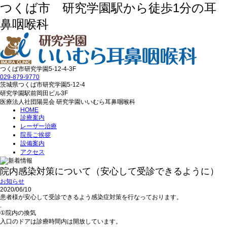
つくば市 研究学園駅から徒歩1分の耳
鼻咽喉科
つくば市研究学園5‐12‐4-3F
029‐879‐9770
茨城県つくば市研究学園5‐12‐4
研究学園駅前岡田ビル3F
医療法人社団陽晃会 研究学園いいむら耳鼻咽喉科
HOME
診療案内
レーザー治療
院長ご挨拶
設備案内
アクセス
院内感染対策について（安心して受診できるように）
お知らせ
2020/06/10
患者様が安心して受診できるよう感染症対策を行なっております。
.
①院内の換気
入口のドアは診療時間内は開放しています。