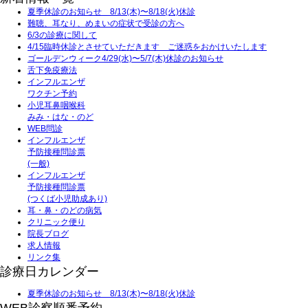
夏季休診のお知らせ 8/13(木)〜8/18(火)休診
難聴、耳なり、めまいの症状で受診の方へ
6/3の診療に関して
4/15臨時休診とさせていただきます ご迷惑をおかけいたします
ゴールデンウィーク4/29(水)〜5/7(木)休診のお知らせ
舌下免疫療法
インフルエンザ
ワクチン予約
小児耳鼻咽喉科
みみ・はな・のど
WEB問診
インフルエンザ
予防接種問診票
(一般)
インフルエンザ
予防接種問診票
(つくば小児助成あり)
耳・鼻・のどの病気
クリニック便り
院長ブログ
求人情報
リンク集
診療日カレンダー
夏季休診のお知らせ 8/13(木)〜8/18(火)休診