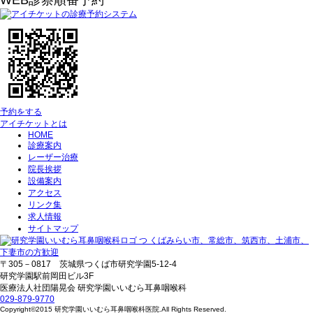
WEB診察順番予約
予約をする
アイチケットとは
HOME
診療案内
レーザー治療
院長挨拶
設備案内
アクセス
リンク集
求人情報
サイトマップ
〒305－0817 茨城県つくば市研究学園5‐12‐4
研究学園駅前岡田ビル3F
医療法人社団陽晃会 研究学園いいむら耳鼻咽喉科
029‐879‐9770
Copyright©2015 研究学園いいむら耳鼻咽喉科医院.All Rights Reserved.