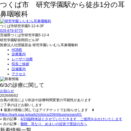
つくば市 研究学園駅から徒歩1分の耳
鼻咽喉科
つくば市研究学園5‐12‐4-3F
029‐879‐9770
茨城県つくば市研究学園5‐12‐4
研究学園駅前岡田ビル3F
医療法人社団陽晃会 研究学園いいむら耳鼻咽喉科
HOME
診療案内
レーザー治療
院長ご挨拶
設備案内
アクセス
6/3の診療に関して
お知らせ
2026/06/02
台風の状況により休診や診療時間変更の可能性があります
ご了承のほどお願いします
⬇︎ 最新の情報に関してはアイチケットでお知らせします ⬇︎
https://park.paa.jp/park2/clinics/2064/businesses/01
« 前の記事：
4/15臨時休診とさせていただきます ご迷惑をおかけいたします
» 次の記事：
難聴、耳なり、めまいの症状で受診の方へ
新着情報一覧