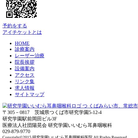
予約をする
アイチケットとは
HOME
診療案内
レーザー治療
院長挨拶
設備案内
アクセス
リンク集
求人情報
サイトマップ
〒305－0817 茨城県つくば市研究学園5‐12‐4
研究学園駅前岡田ビル3F
医療法人社団陽晃会 研究学園いいむら耳鼻咽喉科
029‐879‐9770
Copyright©2015 研究学園いいむら耳鼻咽喉科医院.All Rights Reserved.