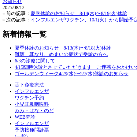
お知らせ
2025/08/12
« 前の記事：
夏季休診のお知らせ 8/14(木)〜8/19(火)休診
» 次の記事：
インフルエンザワクチン、10/1(火）から開始予
新着情報一覧
夏季休診のお知らせ 8/13(木)〜8/18(火)休診
難聴、耳なり、めまいの症状で受診の方へ
6/3の診療に関して
4/15臨時休診とさせていただきます ご迷惑をおかけ
ゴールデンウィーク4/29(水)〜5/7(木)休診のお知らせ
舌下免疫療法
インフルエンザ
ワクチン予約
小児耳鼻咽喉科
みみ・はな・のど
WEB問診
インフルエンザ
予防接種問診票
(一般)