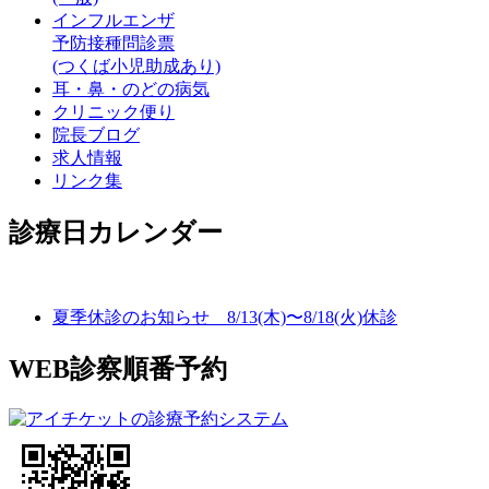
インフルエンザ
予防接種問診票
(つくば小児助成あり)
耳・鼻・のどの病気
クリニック便り
院長ブログ
求人情報
リンク集
診療日カレンダー
夏季休診のお知らせ 8/13(木)〜8/18(火)休診
WEB診察順番予約