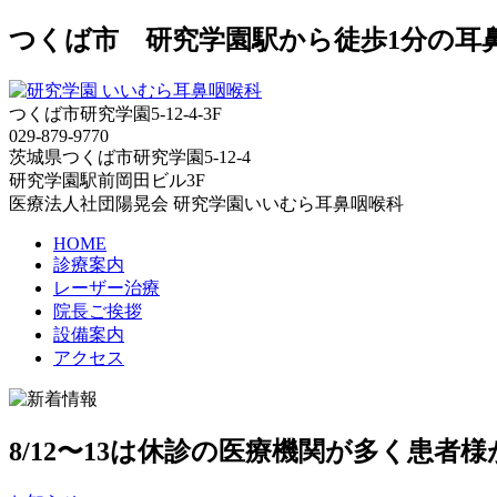
つくば市 研究学園駅から徒歩1分の耳
つくば市研究学園5‐12‐4-3F
029‐879‐9770
茨城県つくば市研究学園5‐12‐4
研究学園駅前岡田ビル3F
医療法人社団陽晃会 研究学園いいむら耳鼻咽喉科
HOME
診療案内
レーザー治療
院長ご挨拶
設備案内
アクセス
8/12〜13は休診の医療機関が多く患