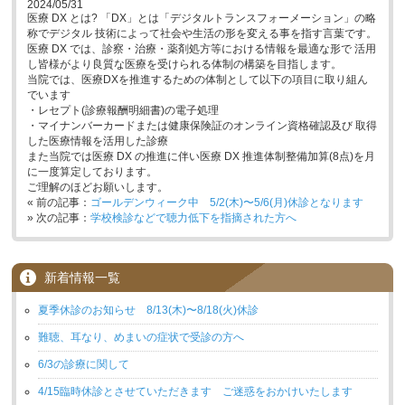
2024/05/31
医療 DX とは? 「DX」とは「デジタルトランスフォーメーション」の略
称でデジタル 技術によって社会や生活の形を変える事を指す言葉です。
医療 DX では、診察・治療・薬剤処方等における情報を最適な形で 活用
し皆様がより良質な医療を受けられる体制の構築を目指します。
当院では、医療DXを推進するための体制として以下の項目に取り組ん
でいます
・レセプト(診療報酬明細書)の電子処理
・マイナンバーカードまたは健康保険証のオンライン資格確認及び 取得
した医療情報を活用した診療
また当院では医療 DX の推進に伴い医療 DX 推進体制整備加算(8点)を月
に一度算定しております。
ご理解のほどお願いします。
« 前の記事：
ゴールデンウィーク中 5/2(木)〜5/6(月)休診となります
» 次の記事：
学校検診などで聴力低下を指摘された方へ
新着情報一覧
夏季休診のお知らせ 8/13(木)〜8/18(火)休診
難聴、耳なり、めまいの症状で受診の方へ
6/3の診療に関して
4/15臨時休診とさせていただきます ご迷惑をおかけいたします