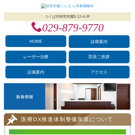
つくば市研究学園5‐12‐4-3F
029‐879‐9770
HOME
診療案内
レーザー治療
院長ご挨拶
設備案内
アクセス
医療DX推進体制整備加算について
お知らせ