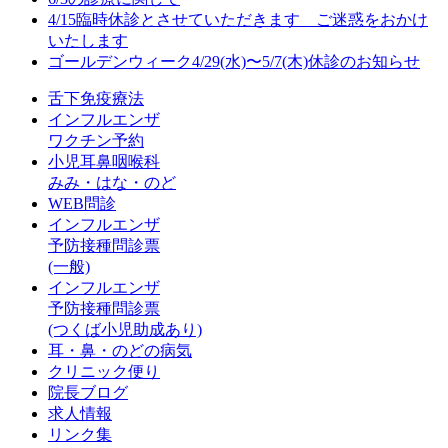
4/15臨時休診とさせていただきます ご迷惑をおかけ
いたします
ゴールデンウィーク4/29(水)〜5/7(木)休診のお知らせ
舌下免疫療法
インフルエンザ
ワクチン予約
小児耳鼻咽喉科
みみ・はな・のど
WEB問診
インフルエンザ
予防接種問診票
(一般)
インフルエンザ
予防接種問診票
(つくば小児助成あり)
耳・鼻・のどの病気
クリニック便り
院長ブログ
求人情報
リンク集