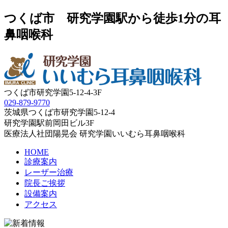
つくば市 研究学園駅から徒歩1分の耳
鼻咽喉科
つくば市研究学園5‐12‐4-3F
029‐879‐9770
茨城県つくば市研究学園5‐12‐4
研究学園駅前岡田ビル3F
医療法人社団陽晃会 研究学園いいむら耳鼻咽喉科
HOME
診療案内
レーザー治療
院長ご挨拶
設備案内
アクセス