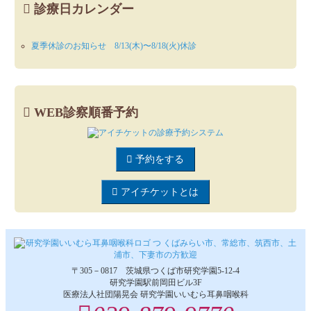
診療日カレンダー
夏季休診のお知らせ 8/13(木)〜8/18(火)休診
WEB診察順番予約
予約をする
アイチケットとは
〒305－0817 茨城県つくば市研究学園5‐12‐4
研究学園駅前岡田ビル3F
医療法人社団陽晃会 研究学園いいむら耳鼻咽喉科