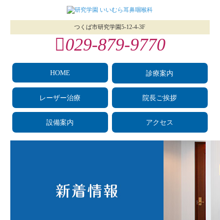
つくば市研究学園5‐12‐4-3F
029‐879‐9770
HOME
診療案内
レーザー治療
院長ご挨拶
設備案内
アクセス