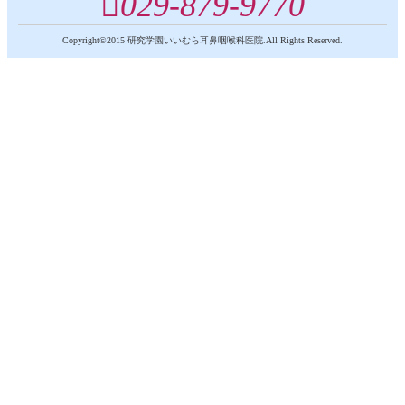
029‐879‐9770
Copyright©2015 研究学園いいむら耳鼻咽喉科医院.All Rights Reserved.