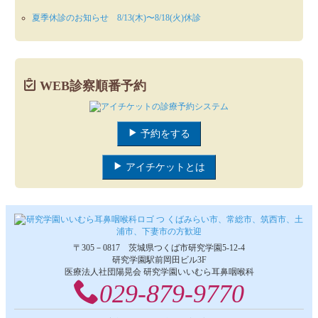
夏季休診のお知らせ 8/13(木)〜8/18(火)休診
WEB診察順番予約
予約をする
アイチケットとは
〒305－0817 茨城県つくば市研究学園5‐12‐4
研究学園駅前岡田ビル3F
医療法人社団陽晃会 研究学園いいむら耳鼻咽喉科
029‐879‐9770