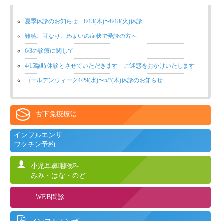
夏季休診のお知らせ 8/13(木)〜8/18(火)休診
難聴、耳なり、めまいの症状で受診の方へ
6/3の診療に関して
4/15臨時休診とさせていただきます ご迷惑をおかけいたします
ゴールデンウィーク4/29(水)〜5/7(木)休診のお知らせ
舌下免疫療法
インフルエンザ
ワクチン予約
小児耳鼻咽喉科
みみ・はな・のど
WEB問診