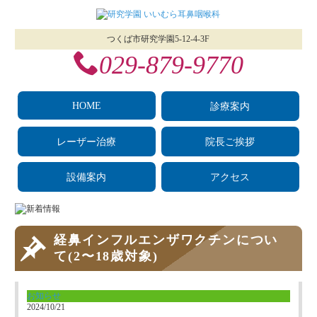
つくば市研究学園5‐12‐4-3F
029‐879‐9770
HOME
診療案内
レーザー治療
院長ご挨拶
設備案内
アクセス
経鼻インフルエンザワクチンについ
て(2〜18歳対象)
お知らせ
2024/10/21