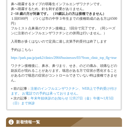
鼻へ噴霧するタイプの弱毒生インフルエンザワクチンです。
鼻へ噴霧するため、針を刺す必要がありません。
2 ~18 歳の方が対象です。 （19歳以上の方は接種できません）
１回8500円 （つくば市の中学３年生までの接種助成のある方は6500
円）
フルミスト点鼻液のワクチン接種は、1回分で完了です。（同シーズ
ンに注射のインフルエンザワクチンとの併用は行いません。）
入荷数が多くはないので定員に達し次第予約受付は終了します
予約はこちら↓
https://park.paa.jp/park2/clinics/2064/businesses/03/?from_clinic_top_flg=true
ワクチン接種後に、鼻水、鼻づまり、せき、のどの痛み、頭痛などの
副反応が現れることがあります。喘息がある方で症状が悪化すること
があるので喘息の症状がコントロールできていない時は接種できませ
ん。
« 前の記事：
注射のインフルエンザワクチン、WEB上で予約受け付け
ます。 お電話での予約は承っておりません。
» 次の記事：
年末年始休診のお知らせ 12月27日（金）午後〜1月5日
（日）まで休診
新着情報一覧