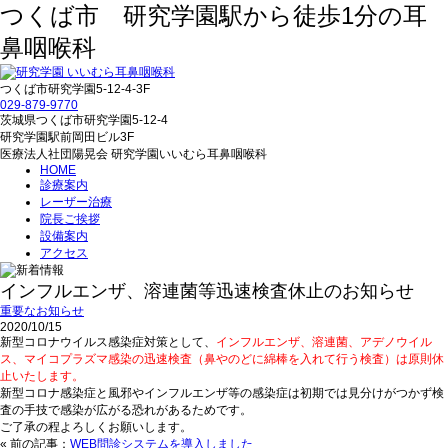
つくば市 研究学園駅から徒歩1分の耳
鼻咽喉科
つくば市研究学園5‐12‐4-3F
029‐879‐9770
茨城県つくば市研究学園5‐12‐4
研究学園駅前岡田ビル3F
医療法人社団陽晃会 研究学園いいむら耳鼻咽喉科
HOME
診療案内
レーザー治療
院長ご挨拶
設備案内
アクセス
インフルエンザ、溶連菌等迅速検査休止のお知らせ
重要なお知らせ
2020/10/15
新型コロナウイルス感染症対策として、
インフルエンザ、溶連菌、アデノウイル
ス、マイコプラズマ感染の迅速検査（鼻やのどに綿棒を入れて行う検査）は原則休
止いたします。
新型コロナ感染症と風邪やインフルエンザ等の感染症は初期では見分けがつかず検
査の手技で感染が広がる恐れがあるためです。
ご了承の程よろしくお願いします。
« 前の記事：
WEB問診システムを導入しました