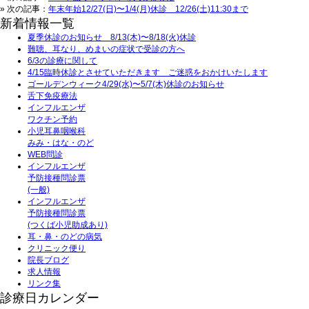
» 次の記事：
年末年始12/27(日)〜1/4(月)休診 12/26(土)11:30まで
新着情報一覧
夏季休診のお知らせ 8/13(木)〜8/18(火)休診
難聴、耳なり、めまいの症状で受診の方へ
6/3の診療に関して
4/15臨時休診とさせていただきます ご迷惑をおかけいたします
ゴールデンウィーク4/29(水)〜5/7(木)休診のお知らせ
舌下免疫療法
インフルエンザ
ワクチン予約
小児耳鼻咽喉科
みみ・はな・のど
WEB問診
インフルエンザ
予防接種問診票
(一般)
インフルエンザ
予防接種問診票
(つくば小児助成あり)
耳・鼻・のどの病気
クリニック便り
院長ブログ
求人情報
リンク集
診療日カレンダー