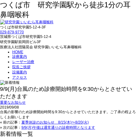
つくば市 研究学園駅から徒歩1分の耳
鼻咽喉科
つくば市研究学園5‐12‐4-3F
029‐879‐9770
茨城県つくば市研究学園5‐12‐4
研究学園駅前岡田ビル3F
医療法人社団陽晃会 研究学園いいむら耳鼻咽喉科
HOME
診療案内
レーザー治療
院長ご挨拶
設備案内
アクセス
9/9(月)台風のため診療開始時間を9:30からとさせてい
ただきます
重要なお知らせ
2019/09/08
台風の影響のため診療開始時間を9:30からとさせていただきます。ご了承の程よろ
しくお願いします
« 前の記事：
夏季休診のお知らせ 8/15(木)〜8/20(火)
» 次の記事：
9/9(月)午後は通常通りの診察時間となります
新着情報一覧