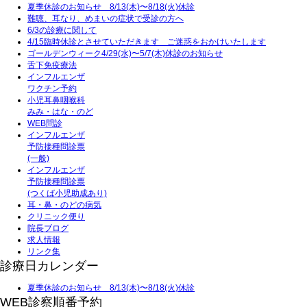
夏季休診のお知らせ 8/13(木)〜8/18(火)休診
難聴、耳なり、めまいの症状で受診の方へ
6/3の診療に関して
4/15臨時休診とさせていただきます ご迷惑をおかけいたします
ゴールデンウィーク4/29(水)〜5/7(木)休診のお知らせ
舌下免疫療法
インフルエンザ
ワクチン予約
小児耳鼻咽喉科
みみ・はな・のど
WEB問診
インフルエンザ
予防接種問診票
(一般)
インフルエンザ
予防接種問診票
(つくば小児助成あり)
耳・鼻・のどの病気
クリニック便り
院長ブログ
求人情報
リンク集
診療日カレンダー
夏季休診のお知らせ 8/13(木)〜8/18(火)休診
WEB診察順番予約