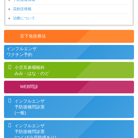
花粉症情報
治療について
舌下免疫療法
インフルエンザ
ワクチン予約
小児耳鼻咽喉科
みみ・はな・のど
WEB問診
インフルエンザ
予防接種問診票
(一般)
インフルエンザ
予防接種問診票
(つくば小児助成あり)