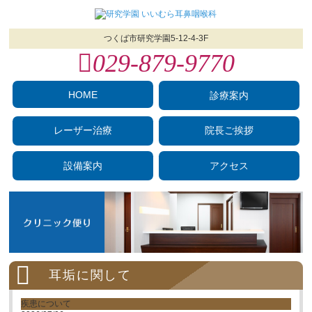
つくば市研究学園5‐12‐4-3F
029‐879‐9770
HOME
診療案内
レーザー治療
院長ご挨拶
設備案内
アクセス
耳垢に関して
疾患について