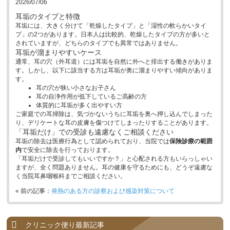
2026/07/06
耳垢のタイプと特徴
耳垢には、大きく分けて「乾燥したタイプ」と「湿性の軟らかいタイ
プ」の2つがあります。日本人は比較的、乾燥したタイプの方が多いと
されていますが、どちらのタイプでも異常ではありません。
耳垢が溜まりやすいケース
通常、耳の穴（外耳道）には耳垢を自然に外へと排出する働きがありま
す。しかし、以下に該当する方は耳垢が奥に溜まりやすい傾向がありま
す。
耳の穴が狭い小さなお子さん
耳の自浄作用が低下しているご高齢の方
体質的に耳垢が多く出やすい方
ご家庭での耳掃除は、気づかないうちに耳垢を奥へ押し込んでしまった
り、デリケートな耳の皮膚を傷つけてしまったりすることがあります。
「耳垢だけ」での受診も遠慮なくご相談ください
耳垢の除去は医療行為として認められており、当院では
保険診療の範囲
内
で安全に除去を行っております。
「耳垢だけで受診してもいいですか？」と心配される方もいらっしゃい
ますが、全く問題ありません。耳の健康を守るためにも、どうぞ遠慮な
く当院耳鼻咽喉科までご相談ください。
« 前の記事：
発熱のある方の診察および感染対策について
クリニック便り最新記事