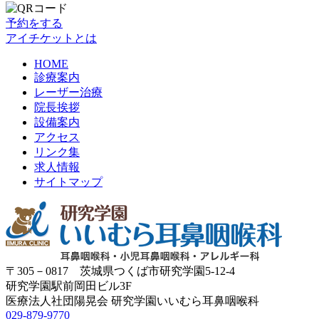
予約をする
アイチケットとは
HOME
診療案内
レーザー治療
院長挨拶
設備案内
アクセス
リンク集
求人情報
サイトマップ
〒305－0817 茨城県つくば市研究学園5‐12‐4
研究学園駅前岡田ビル3F
医療法人社団陽晃会 研究学園いいむら耳鼻咽喉科
029‐879‐9770