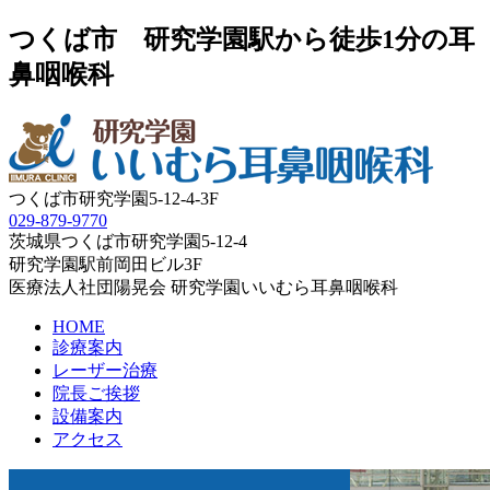
つくば市 研究学園駅から徒歩1分の耳
鼻咽喉科
つくば市研究学園5‐12‐4-3F
029‐879‐9770
茨城県つくば市研究学園5‐12‐4
研究学園駅前岡田ビル3F
医療法人社団陽晃会 研究学園いいむら耳鼻咽喉科
HOME
診療案内
レーザー治療
院長ご挨拶
設備案内
アクセス